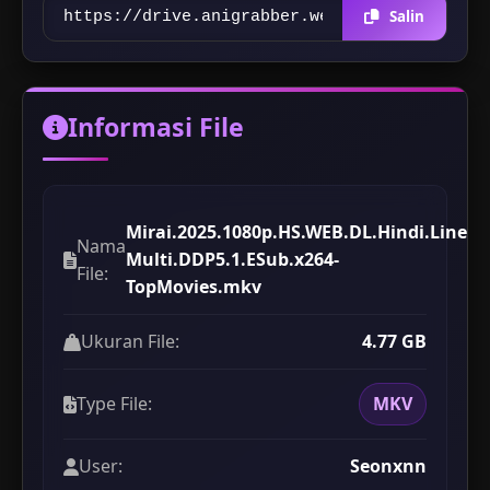
Salin
Informasi File
Mirai.2025.1080p.HS.WEB.DL.Hindi.Line-
Nama
Multi.DDP5.1.ESub.x264-
File:
TopMovies.mkv
Ukuran File:
4.77 GB
Type File:
MKV
User:
Seonxnn